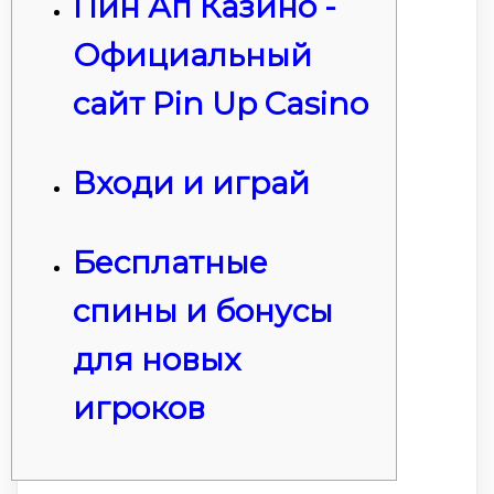
Пин Ап Казино -
Официальный
сайт Pin Up Casino
Входи и играй
Бесплатные
спины и бонусы
для новых
игроков