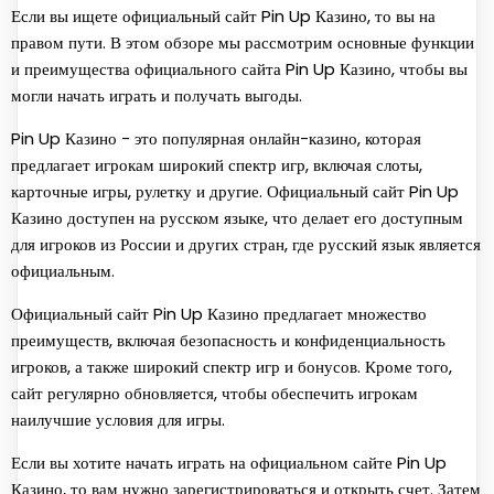
Если вы ищете официальный сайт Pin Up Казино, то вы на
правом пути. В этом обзоре мы рассмотрим основные функции
и преимущества официального сайта Pin Up Казино, чтобы вы
могли начать играть и получать выгоды.
Pin Up Казино - это популярная онлайн-казино, которая
предлагает игрокам широкий спектр игр, включая слоты,
карточные игры, рулетку и другие. Официальный сайт Pin Up
Казино доступен на русском языке, что делает его доступным
для игроков из России и других стран, где русский язык является
официальным.
Официальный сайт Pin Up Казино предлагает множество
преимуществ, включая безопасность и конфиденциальность
игроков, а также широкий спектр игр и бонусов. Кроме того,
сайт регулярно обновляется, чтобы обеспечить игрокам
наилучшие условия для игры.
Если вы хотите начать играть на официальном сайте Pin Up
Казино, то вам нужно зарегистрироваться и открыть счет. Затем