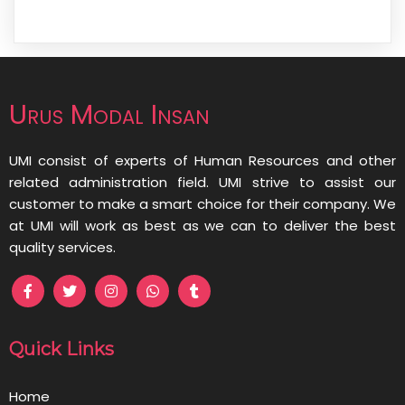
Urus Modal Insan
UMI consist of experts of Human Resources and other
related administration field. UMI strive to assist our
customer to make a smart choice for their company. We
at UMI will work as best as we can to deliver the best
quality services.
Quick Links
Home