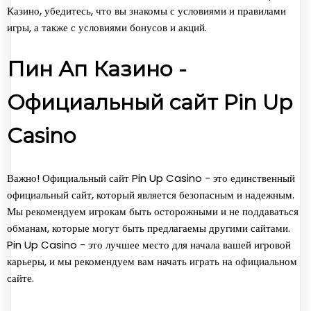
Казино, убедитесь, что вы знакомы с условиями и правилами
игры, а также с условиями бонусов и акций.
Пин Ап Казино -
Официальный сайт Pin Up
Casino
Важно! Официальный сайт Pin Up Casino - это единственный
официальный сайт, который является безопасным и надежным.
Мы рекомендуем игрокам быть осторожными и не поддаваться
обманам, которые могут быть предлагаемы другими сайтами.
Pin Up Casino - это лучшее место для начала вашей игровой
карьеры, и мы рекомендуем вам начать играть на официальном
сайте.