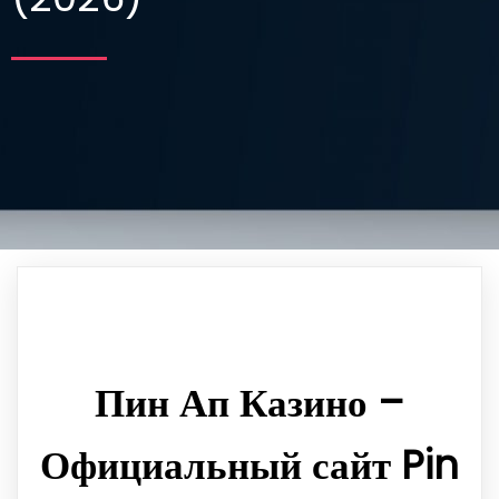
Пин Ап Казино –
Официальный сайт Pin