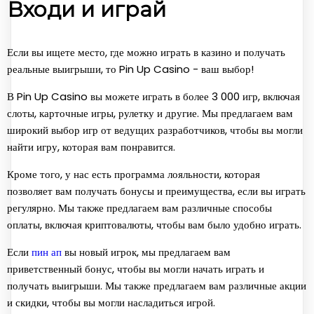
Входи и играй
Если вы ищете место, где можно играть в казино и получать
реальные выигрыши, то Pin Up Casino - ваш выбор!
В Pin Up Casino вы можете играть в более 3 000 игр, включая
слоты, карточные игры, рулетку и другие. Мы предлагаем вам
широкий выбор игр от ведущих разработчиков, чтобы вы могли
найти игру, которая вам понравится.
Кроме того, у нас есть программа лояльности, которая
позволяет вам получать бонусы и преимущества, если вы играть
регулярно. Мы также предлагаем вам различные способы
оплаты, включая криптовалюты, чтобы вам было удобно играть.
Если
пин ап
вы новый игрок, мы предлагаем вам
приветственный бонус, чтобы вы могли начать играть и
получать выигрыши. Мы также предлагаем вам различные акции
и скидки, чтобы вы могли насладиться игрой.